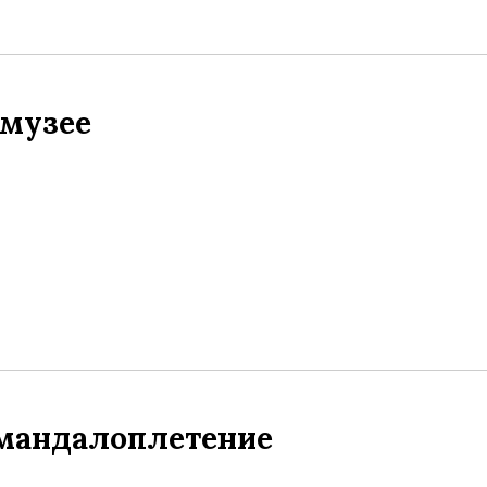
 музее
 мандалоплетение