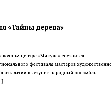
ля «Тайны дерева»
ставочном центре «Микула» состоится
гионального фестиваля мастеров художественн
 На открытии выступит народный ансамбль
…]