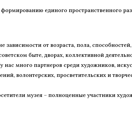
т формированию единого пространственного раз
не зависимости от возраста, пола, способностей
советском быте, дворах, коллективной деятельно
(у нас много партнеров среди художников, искус
ий, волонтерских, просветительских и творче
осетители музея – полноценные участники худо