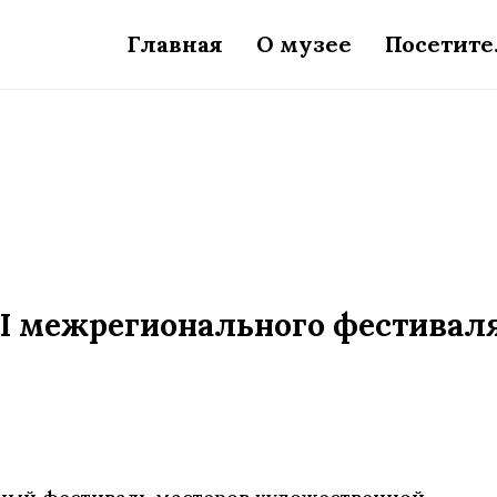
Главная
О музее
Посетит
II межрегионального фестивал