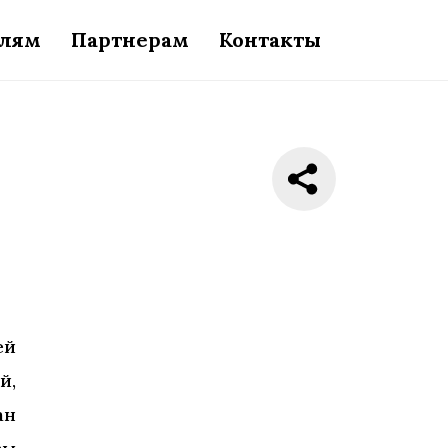
елям
Партнерам
Контакты
ей
й,
ан