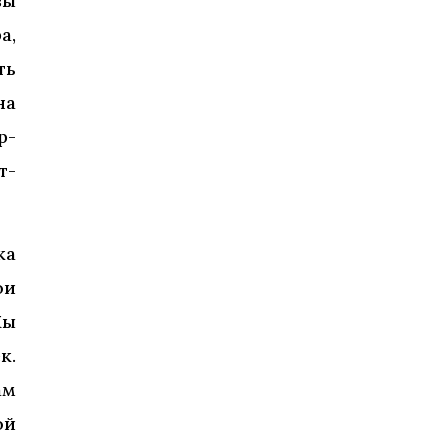
вы
а,
ть
на
р-
т-
ка
ои
Мы
к.
ам
ой