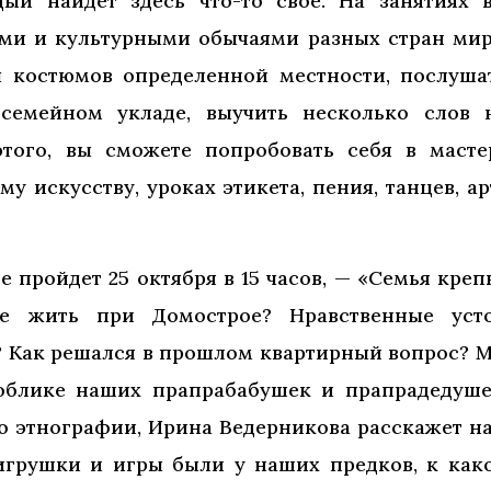
ый найдет здесь что-то своё. На занятиях 
ми и культурными обычаями разных стран мир
 костюмов определенной местности, послуша
семейном укладе, выучить несколько слов 
того, вы сможете попробовать себя в масте
 искусству, уроках этикета, пения, танцев, ар
е пройдет 25 октября в 15 часов, — «Семья креп
 жить при Домострое? Нравственные уст
? Как решался в прошлом квартирный вопрос? 
облике наших прапрабабушек и прапрадедуше
о этнографии, Ирина Ведерникова расскажет н
 игрушки и игры были у наших предков, к как