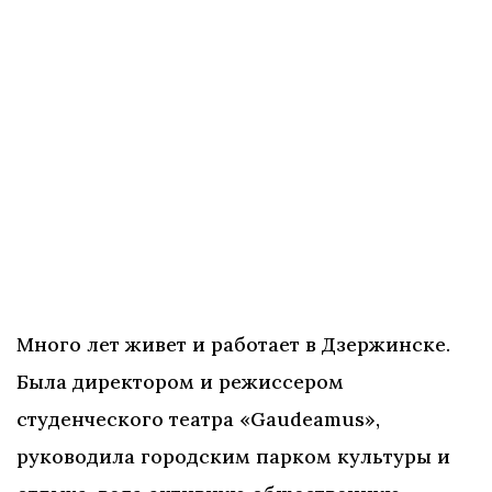
почувствовать себя не только зрителем в
театре, но и актером, и режиссером. Вход на
открытие бесплатный.
СПРАВКА.
Расева Ирина Леонидовна окончила
Московский институт культуры по
специальности режиссер-постановщик.
Много лет живет и работает в Дзержинске.
Была директором и режиссером
студенческого театра «Gaudeamus»,
руководила городским парком культуры и