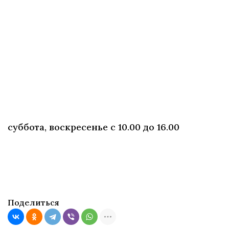
ул. 50-летия Победы, д.25
Дополнительная информация по тел
. 270-26-
03
Время работы музея: ежедневно с 10.00 до
18.00;
суббота, воскресенье с 10.00 до 16.00
Стоимость входного билета: 50 руб. взр/ 25
руб. дет.
Поделиться