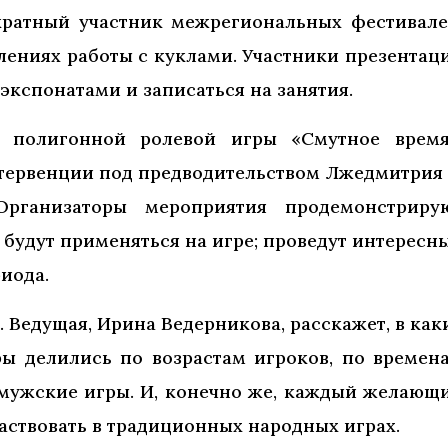
ратный участник межрегиональных фестивале
лениях работы с куклами. Участники презентац
кспонатами и записаться на занятия.
я полигонной ролевой игры «Смутное время
ервенции под предводительством Лжедмитрия I
Организаторы мероприятия продемонстриру
будут применяться на игре; проведут интересн
иода.
. Ведущая, Ирина Ведерникова, расскажет, в как
ры делились по возрастам игроков, по времен
о мужские игры. И, конечно же, каждый желающ
аствовать в традиционных народных играх.