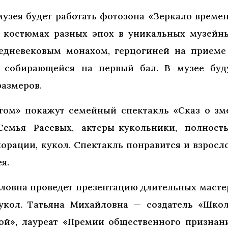
музея будет работать фотозона «Зеркало времен
 костюмах разных эпох в уникальных музейн
средневековым монахом, герцогиней на приеме
 собирающейся на первый бал. В музее буд
азмеров.
нтом» покажут семейный спектакль «Сказ о зм
емья Расевых, актеры-кукольники, полност
корации, кукол. Спектакль понравится и взросл
я.
йловна проведет презентацию длительных масте
укол. Татьяна Михайловна — создатель «Шко
ой», лауреат «Премии общественного признан