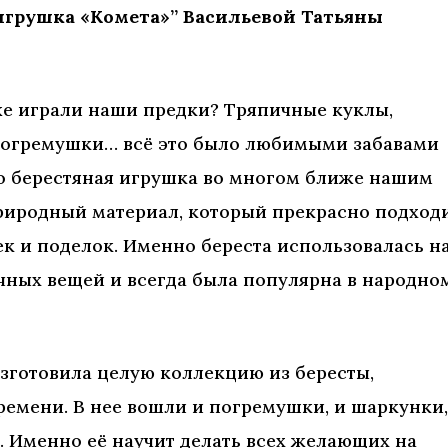
игрушка «Комета»” Васильевой Татьяны
же играли наши предки? Тряпичные куклы,
погремушки… всё это было любимыми забавами
что берестяная игрушка во многом ближе нашим
природный материал, который прекрасно подход
к и поделок. Именно береста использовалась н
чных вещей и всегда была популярна в народно
зготовила целую коллекцию из бересты,
емени. В нее вошли и погремушки, и шаркунки,
 Именно её научит делать всех желающих на