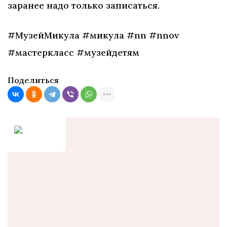
заранее надо только записаться.
#МузейМикула #микула #nn #nnov
#мастеркласс #музейдетям
Поделиться