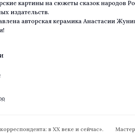
рские картины на сюжеты сказок народов Ро
ых издательств.
ставлена авторская керамика Анастасии Жун
и!
И
0
00
орреспондента: в ХХ веке и сейчас».
Мастер