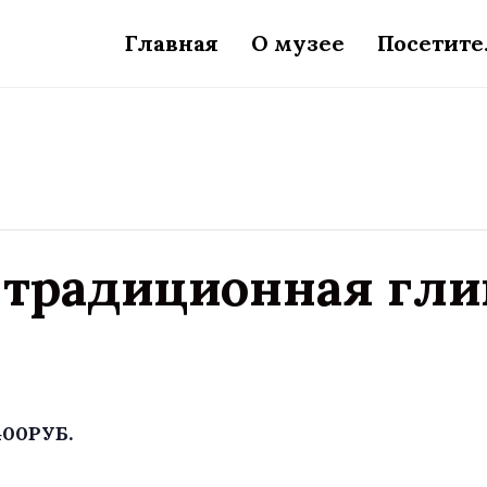
Главная
О музее
Посетит
 традиционная гл
400РУБ.