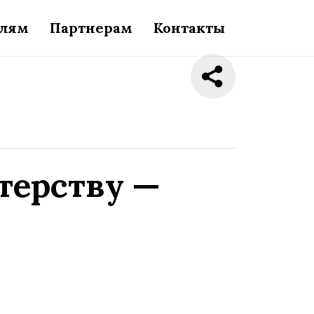
елям
Партнерам
Контакты
терству —