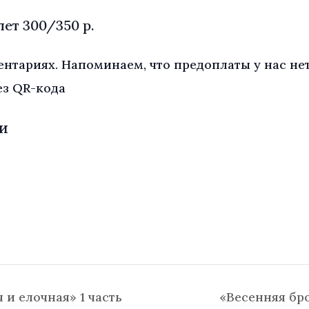
ет 300/350 р.
ментариях. Напоминаем, что предоплаты у нас не
ез QR-кода
И
и елочная» 1 часть
«Весенняя бр